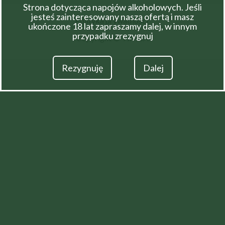
Strona dotycząca napojów alkoholowych. Jeśli
jesteś zainteresowany naszą ofertą i masz
Polityka prywatności
ukończone 18 lat zapraszamy dalej, w innym
przypadku zrezygnuj
Copyright © TIM SA
Rezygnuję
Dalej