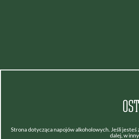
OST
Strona dotycząca napojów alkoholowych. Jeśli jesteś
dalej, w in