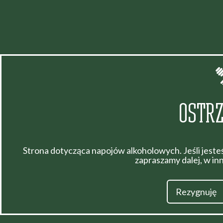
OSTRZ
Strona dotycząca napojów alkoholowych. Jeśli jeste
zapraszamy dalej, w i
Rezygnuję