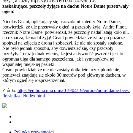
róży”, a każdy rój liczy około 60 000 pszczół.
Co
zaskakujące, pszczoły żyjące na dachu Notre Dame przetrwały
ogień!
Nicolas Geant, opiekujący się pszczołami katedry Notre Dame,
potwierdził, że ule przetrwały ogień, a pszczoły żyją. Andre Finot,
rzecznik Notre Dame, potwierdził, że pszczoły nadal latają koło uli,
co oznacza, że nadal żyją! Geant powiedział, że zaraz po pożarze
spojrzał na zdjęcia z drona i zobaczył, że ule nie zostały spalone.
Nie było jednak sposobu, aby dowiedzieć się, czy pszczoły
przeżyły. Teraz jednak wiemy, że jest aktywność pszczół i jest to
ogromna ulga dla samego pszczelarza, jak i sympatyków tej
wspaniałej miejskiej pasieki.
Geant powiedział, że ule nie zostały dotknięte przez płomienie,
ponieważ znajdują się około 30 metrów pod głównym dachem, w
którym ogień się rozprzestrzeniał.
Żródło:
https://edition.cnn.com/2019/04/19/europe/notre-dame-bees-
fire-intl-scli/index.html
Polityka prywatności