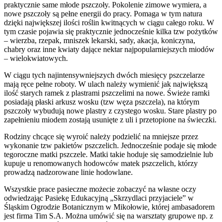
praktycznie same młode pszczoły. Pokolenie zimowe wymiera, a
nowe pszczoły są pełne energii do pracy. Pomaga w tym natura
dzięki największej ilości roślin kwitnących w ciągu całego roku. W
tym czasie pojawia się praktycznie jednocześnie kilka tzw pożytków
– wierzba, rzepak, mniszek lekarski, sady, akacja, koniczyna,
chabry oraz inne kwiaty dające nektar najpopularniejszych miodów
– wielokwiatowych.
W ciągu tych najintensywniejszych dwóch miesięcy pszczelarze
mają ręce pełne roboty. W ulach należy wymienić jak największą
ilość starych ramek z plastrami pszczelimi na nowe. Świeże ramki
posiadają płaski arkusz wosku (tzw węza pszczela), na którym
pszczoły wybudują nowe plastry z czystego wosku. Stare plastry po
zapełnieniu miodem zostają usunięte z uli i przetopione na świeczki.
Rodziny chcące się wyroić należy podzielić na mniejsze przez
wykonanie tzw pakietów pszczelich. Jednocześnie podaje się młode
tegoroczne matki pszczele. Matki takie hoduje się samodzielnie lub
kupuje u renomowanych hodowców matek pszczelich, którzy
prowadzą nadzorowane linie hodowlane.
Wszystkie prace pasieczne możecie zobaczyć na własne oczy
odwiedzając Pasiekę Edukacyjną „Skrzydlaci przyjaciele” w
Śląskim Ogrodzie Botanicznym w Mikołowie, której ambasadorem
jest firma Tim S.A. Można umówić się na warsztaty grupowe np. z