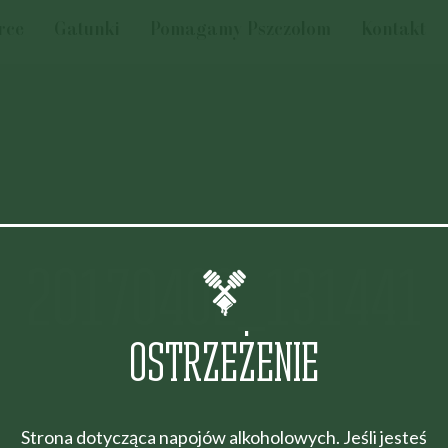
rce
Gatunki
Pomagamy Pszczołom
Kontakt
20170402_131441
OSTRZEŻENIE
Strona dotycząca napojów alkoholowych. Jeśli jesteś