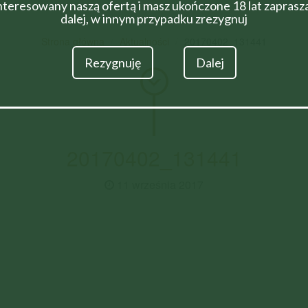
nteresowany naszą ofertą i masz ukończone 18 lat zapras
dalej, w innym przypadku zrezygnuj
Strona główna
Aktualności
20170402_131441
Rezygnuję
Dalej
20170402_131441
11 września 2017