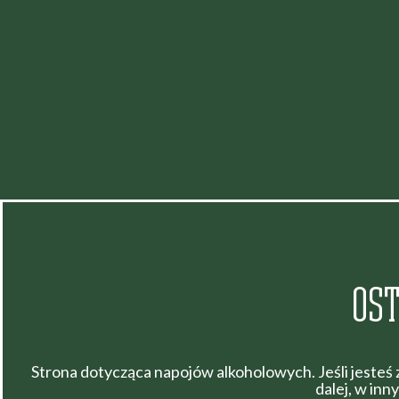
OST
Strona dotycząca napojów alkoholowych. Jeśli jesteś
dalej, w in