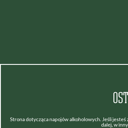
OST
Strona dotycząca napojów alkoholowych. Jeśli jesteś
dalej, w in