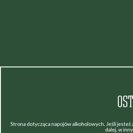
OST
Strona dotycząca napojów alkoholowych. Jeśli jesteś
dalej, w in