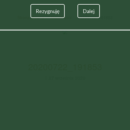
Rezygnuję
Dalej
Strona główna
Aktualności
20200722_191853
20200722_191853
27 września 2020