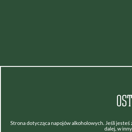
OST
Strona dotycząca napojów alkoholowych. Jeśli jesteś
dalej, w in