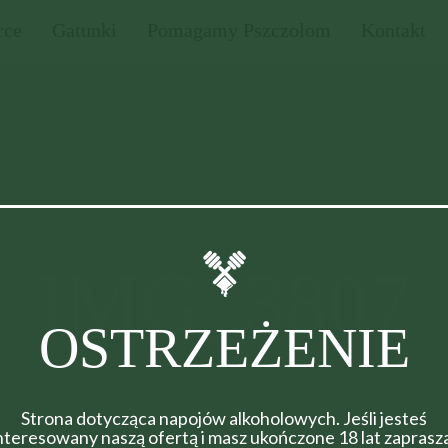
rce
Gatunki
Pomagamy Pszczołom
Kontakt
IMG_3807
OSTRZEŻENIE
Strona dotycząca napojów alkoholowych. Jeśli jesteś
nteresowany naszą ofertą i masz ukończone 18 lat zapras