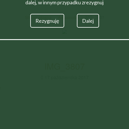
dalej, w innym przypadku zrezygnuj
Strona główna
Aktualności
IMG_3807
Rezygnuję
Dalej
IMG_3807
17 października 2017